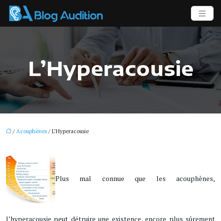
L’Hyperacousie
/
Acouphènes
/ L’Hyperacousie
Plus mal connue que les acouphènes,
l’hyperacousie peut détruire une existence, encore plus sûrement